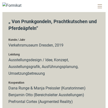
„ Von Prunk­gon­deln, Pracht­kut­schen und
Pfer­de­äp­feln“
Kunde / Jahr
Verkehrsmuseum Dresden, 2019
Leistung
Ausstellungsdesign / Idee, Konzept,
Ausstellungsgrafik, Ausführungsplanung,
Umsetzungbetreuung
Kooperation
Dana Runge & Manja Preissler (Kuratorinnen)
Benjamin Otto (Bereichsleiter Ausstellungen)
Prefrontal Cortex (Augmented Reality)