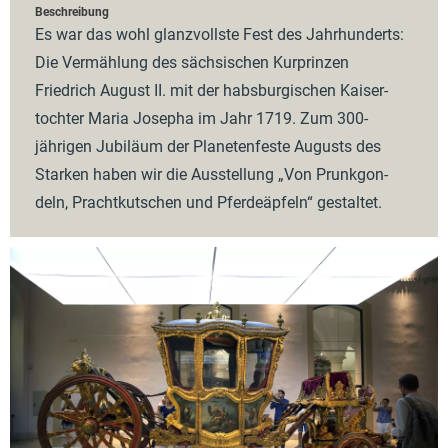
Beschreibung
Es war das wohl glanz­volls­te Fest des Jahr­hun­derts:
Die Ver­mäh­lung des säch­si­schen Kur­prin­zen
Friedrich August II. mit der habs­bur­gi­schen Kai­ser­
toch­ter Maria Josepha im Jahr 1719. Zum 300-
jährigen Jubiläum der Planetenfeste Augusts des
Starken haben wir die Ausstellung „Von Prunk­gon­
deln, Pracht­kut­schen und Pfer­de­äp­feln“ gestaltet.